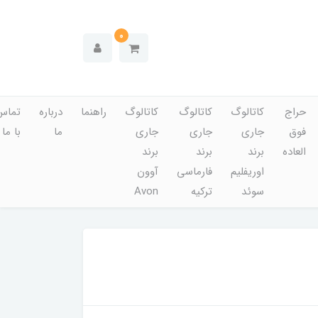
0
حراج
کاتالوگ
کاتالوگ
کاتالوگ
راهنما
درباره
تماس
فوق
جاری
جاری
جاری
ما
با ما
العاده
برند
برند
برند
اوریفلیم
فارماسی
آوون
سوئد
ترکیه
Avon