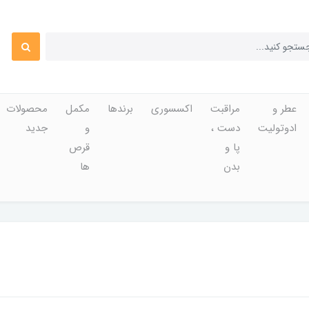
عطر و
مراقبت
اکسسوری
برندها
مکمل
محصولات
ادوتولیت
دست ،
و
جدید
پا و
قرص
بدن
ها