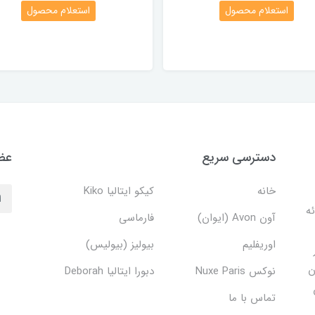
استعلام محصول
استعلام محصول
دسترسی سریع
عضو
خانه
کیکو ایتالیا Kiko
دف ارائه
آون Avon (ایوان)
فارماسی
اوریفلیم
بیولیز (بیولیس)
ن
نوکس Nuxe Paris
دبورا ایتالیا Deborah
تماس با ما