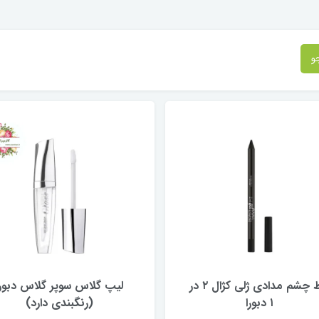
و
خط چشم مدادی ژلی کژال ۲ در
لیپ گلاس سوپر گلاس دبورا
۱ دبورا
(رنگبندی دارد)