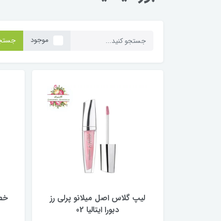
موجود
جستج
لیپ گلاس اصل میلانو پرلی رز
دبورا ایتالیا 02