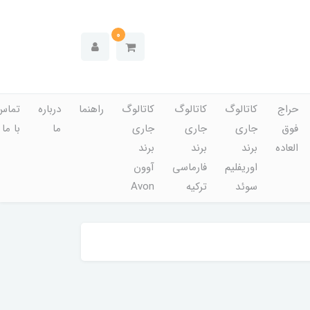
0
حراج
کاتالوگ
کاتالوگ
کاتالوگ
راهنما
درباره
تماس
فوق
جاری
جاری
جاری
ما
با ما
العاده
برند
برند
برند
اوریفلیم
فارماسی
آوون
سوئد
ترکیه
Avon