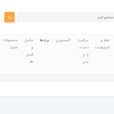
عطر و
مراقبت
اکسسوری
برندها
مکمل
محصولات
ادوتولیت
دست ،
و
جدید
پا و
قرص
بدن
ها