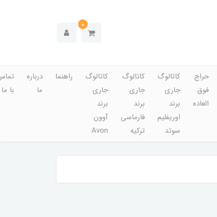
0
حراج
کاتالوگ
کاتالوگ
کاتالوگ
راهنما
درباره
تماس
فوق
جاری
جاری
جاری
ما
با ما
العاده
برند
برند
برند
اوریفلیم
فارماسی
آوون
سوئد
ترکیه
Avon