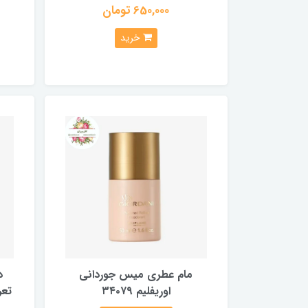
650,000 تومان
خرید
مام عطری میس جوردانی
د
اوریفلیم ۳۴۰۷۹
تعری