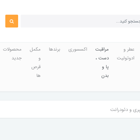
عطر و
مراقبت
اکسسوری
برندها
مکمل
محصولات
ادوتولیت
دست ،
و
جدید
پا و
قرص
بدن
ها
پری و دئودرانت