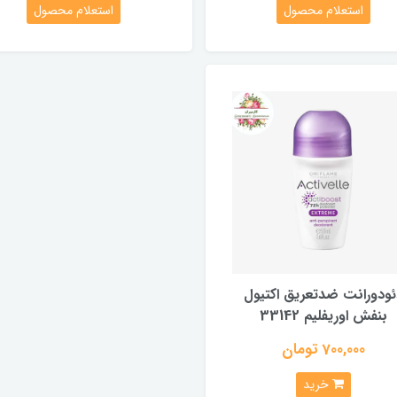
استعلام محصول
استعلام محصول
ئودورانت ضدتعریق اکتیول
بنفش اوریفلیم 33142
700,000 تومان
خرید