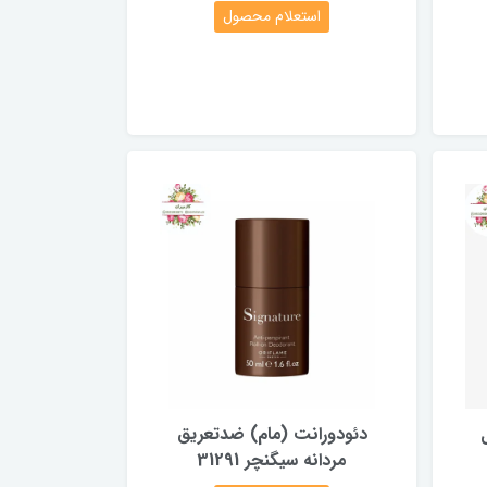
استعلام محصول
دئودورانت (مام) ضدتعریق
مردانه سیگنچر 31291