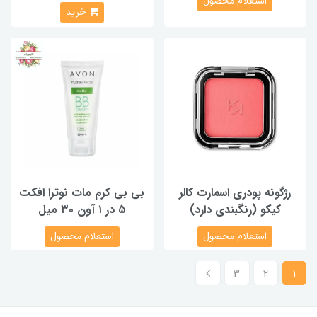
استعلام محصول
خرید
رژگونه پودری اسمارت کالر
بی بی کرم مات نوترا افکت
کیکو (رنگبندی دارد)
۵ در ۱ آون ۳۰ میل
استعلام محصول
استعلام محصول
3
2
1