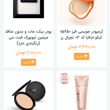
کرمپودر جویسی فیز spf50
پودر بیک، مات و بدون منافذ
کیکو ایتالیا کد 03 نچرال رز
میبلین نیویورک فیت می
(رنگبندی دارد)
3,470,000 تومان
2,000,000 تومان
خرید
خرید