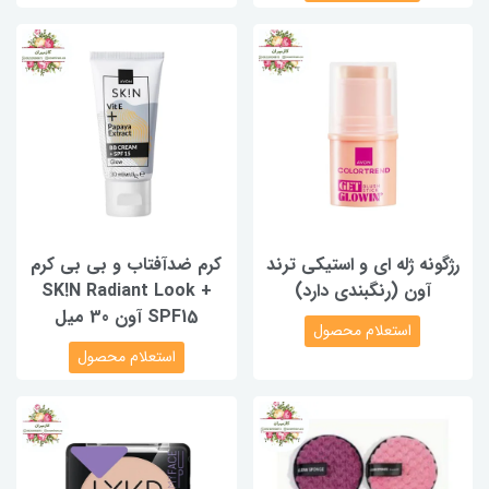
رژگونه ژله ای و استیکی ترند
کرم ضدآفتاب و بی بی کرم
آون (رنگبندی دارد)
SK!N Radiant Look +
SPF15 آون 30 میل
استعلام محصول
استعلام محصول