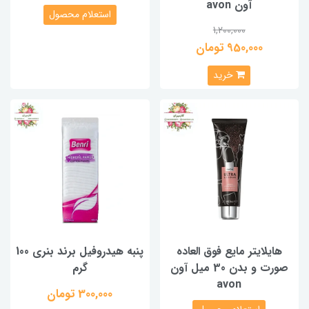
آون avon
استعلام محصول
1,200,000
950,000 تومان
خرید
هایلایتر مایع فوق العاده
پنبه هیدروفیل برند بنری 100
صورت و بدن 30 میل آون
گرم
avon
300,000 تومان