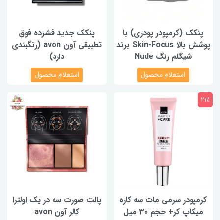
پنکک‌ (کرمپودر پودری) با
پنکک جدید فشرده فوق
پوشش بالا Skin-Focus برند
تطبیقی آون avon (رنگبندی
شیگلم رنگ Nude
دارد)
استعلام محصول
استعلام محصول
21٪
کرمپودر سرمی مات سه کاره
پالت صورت سه در یک اولترا
میکاپ کر+ حجم 30 میل
کالر آون avon