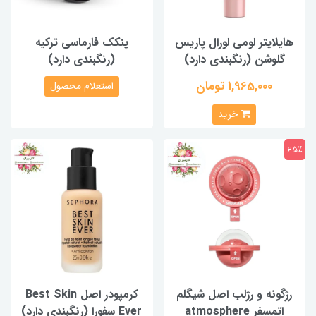
هایلایتر لومی لورال پاریس
پنکک فارماسی ترکیه
گلوشن (رنگبندی دارد)
(رنگبندی دارد)
1,965,000 تومان
استعلام محصول
خرید
65٪
رژگونه و رژلب اصل شیگلم
کرمپودر اصل Best Skin
اتمسفر atmosphere
Ever سفورا (رنگبندی دارد)