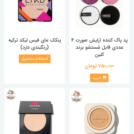
پد پاک کننده آرایش صورت 4
پنکک مای فیس لیکد ترکیه
عددی قابل شستشو برند
(رنگبندی دارد)
کلین
استعلام محصول
750,000 تومان
خرید