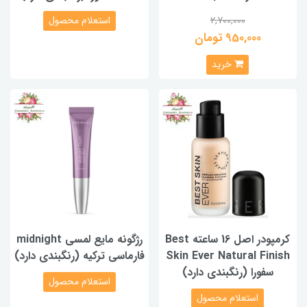
2,700,000
استعلام محصول
950,000 تومان
خرید
کرمپودر اصل 16 ساعته Best
رژگونه مایع لمسی midnight
Skin Ever Natural Finish
فارماسی ترکیه (رنگبندی دارد)
سفورا (رنگبندی دارد)
استعلام محصول
استعلام محصول