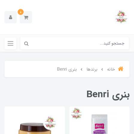
0
خانه
برندها
بنری Benri
بنری Benri