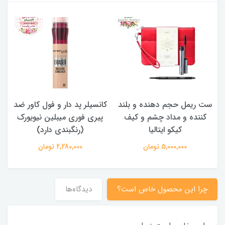
ده و بلند
کانسیلر پد دار و فول کاور ضد
سایه چشم استیکی بس
م و کیف
پیری فوری میبلین نیویورک
ماندگار کیکو ایتالیا (رن
ا
(رنگبندی دارد)
دارد)
2,280,000 تومان
1,800,000 تومان
چرا این محصول خاص است؟
دیدگاه‌ها