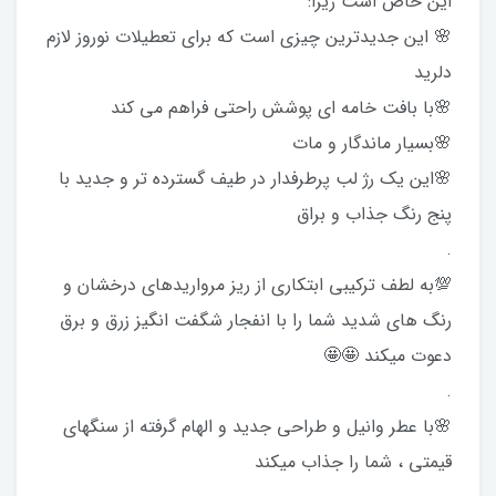
این خاص است زیرا:
🌸 این جدیدترین چیزی است که برای تعطیلات نوروز لازم
دلرید
🌸با بافت خامه ای پوشش راحتی فراهم می کند
🌸بسیار ماندگار و مات
🌸این یک رژ لب پرطرفدار در طیف گسترده تر و جدید با
پنج رنگ جذاب و براق
.
💯به لطف ترکیبی ابتکاری از ریز مرواریدهای درخشان و
رنگ های شدید شما را با انفجار شگفت انگیز زرق و برق
دعوت میکند 🤩🤩
.
🌸با عطر وانیل و طراحی جدید و الهام گرفته از سنگهای
قیمتی ، شما را جذاب میکند