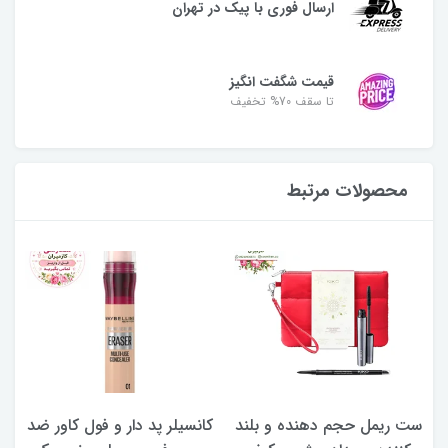
ارسال فوری با پیک در تهران
قیمت شگفت انگیز
تا سقف 70% تخفیف
محصولات مرتبط
لند
کانسیلر پد دار و فول کاور ضد
سایه چشم استیکی بسیار