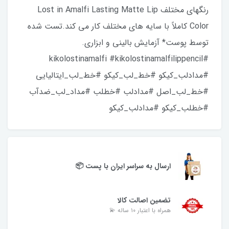
رنگهای مختلف Lost in Amalfi Lasting Matte Lip
Color کاملاً با سایه های مختلف کار می کند.تست شده
توسط پوست* آزمایش بالینی و ابزاری.
#kikolostinamalfi #kikolostinamalfilippencil
#مدادلب_کیکو #خط_لب_کیکو #خط_لب_ایتالیایی
#خط_لب_اصل #مدادلب #خطلب #مداد_لب_ضدآب
#خطلب_کیکو #مدادلب_کیکو
ارسال به سراسر ایران با پست 📦
تضمین اصالت کالا
همراه با اعتبار ۱۰ ساله 💫