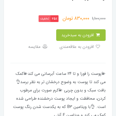
830,000
تومان
1,100,000
تخفیف
25٪
افزودن به سبدخرید
افزودن به علاقه‌مندی
مقایسه
💫پوست را فورا و تا 24 ساعت آبرسانی می کند💫کمک
می کند تا پوست به وضوح درخشان تر به نظر برسد👌
بافت سبک و بدون چربی 💫کرم صورت برای مرطوب
کردن، محافظت و ایجاد پوست درخشنده طراحی شده
است. 👌با ویتامین B3 که به یکدست شدن رنگ پوست
کمک می کند و ویتامین E آنتی