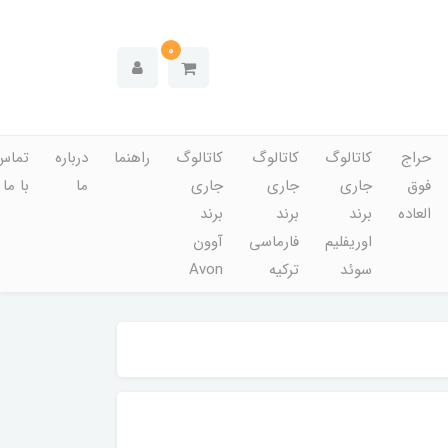
0
حراج
کاتالوگ
کاتالوگ
کاتالوگ
راهنما
درباره
تماس
فوق
جاری
جاری
جاری
ما
با ما
العاده
برند
برند
برند
اوریفلیم
فارماسی
آوون
سوئد
ترکیه
Avon