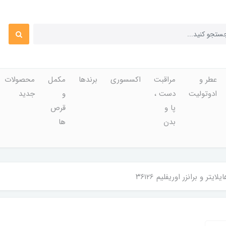
عطر و
مراقبت
اکسسوری
برندها
مکمل
محصولات
ادوتولیت
دست ،
و
جدید
پا و
قرص
بدن
ها
یتر و برانزر اوریفلیم ۳۶۱۲6