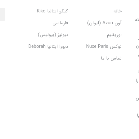
خانه
کیکو ایتالیا Kiko
دف ارائه
آون Avon (ایوان)
فارماسی
اوریفلیم
بیولیز (بیولیس)
ن
نوکس Nuxe Paris
دبورا ایتالیا Deborah
تماس با ما
ا
ن
ا