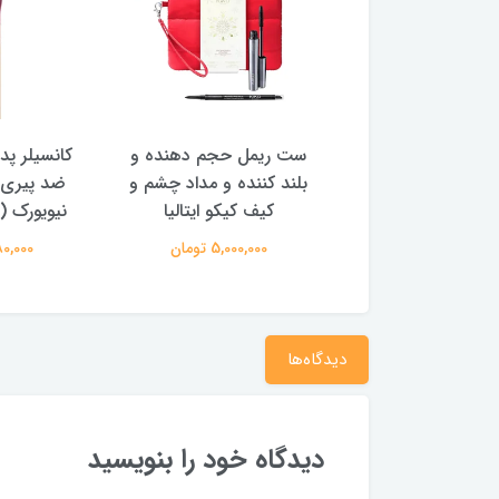
ویی مایع آنکالر
ست ریمل حجم دهنده و
کانسیلر پد د
لیم ۳۵۴۲۴
بلند کننده و مداد چشم و
ضد پیری فو
کیف کیکو ایتالیا
نیویورک (رن
850, تومان
5,000,000 تومان
2,280,000 تو
دیدگاه‌ها
دیدگاه خود را بنویسید