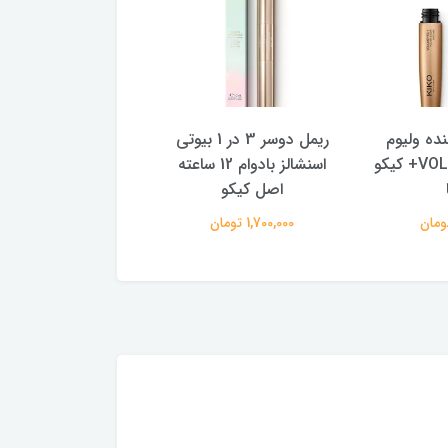
 ولیوم
ریمل دوسر 3 در 1 بیوتی
خط چشم سفید بادوام
پلاس VOLUMEYES+ کیکو
اسنشالز بادوام 12 ساعته
رنگ غلیظ اینتنس کی
اصل کیکو
ایتالیا
1,700,000 تومان
1,600,000 تومان