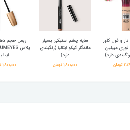
ار و فول کاور
سایه چشم استیکی بسیار
ریمل حجم دهنده
ری میبلین
ماندگار کیکو ایتالیا (رنگبندی
گبندی دارد)
دارد)
ایتالیا
مان
1,800,000 تومان
1,800,000 تومان