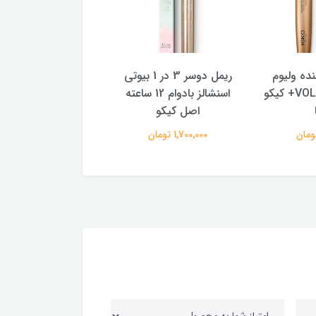
ده ولیوم
ریمل دوسر 3 در 1 بیوتی
خط چشم سفید بادوا
پلاس VOLUMEYES+ کیکو
اسنشالز بادوام 12 ساعته
رنگ غلیظ اینتنس 
اصل کیکو
ایتالیا
1,700,000 تومان
1,600,000 تومان