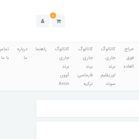
0
حراج
کاتالوگ
کاتالوگ
کاتالوگ
راهنما
درباره
تماس
فوق
جاری
جاری
جاری
ما
با ما
العاده
برند
برند
برند
اوریفلیم
فارماسی
آوون
سوئد
ترکیه
Avon