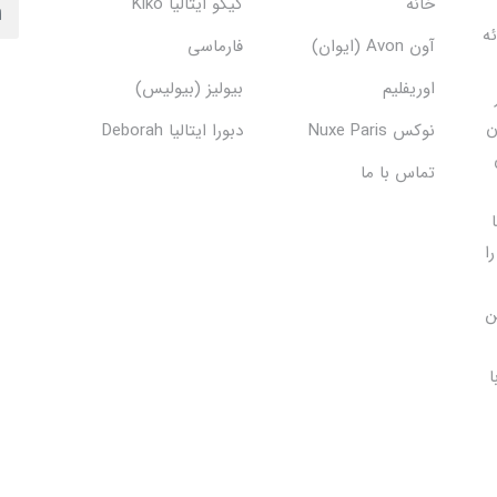
خانه
کیکو ایتالیا Kiko
دف ارائه
آون Avon (ایوان)
فارماسی
اوریفلیم
بیولیز (بیولیس)
ن
نوکس Nuxe Paris
دبورا ایتالیا Deborah
تماس با ما
ا
ن
ا