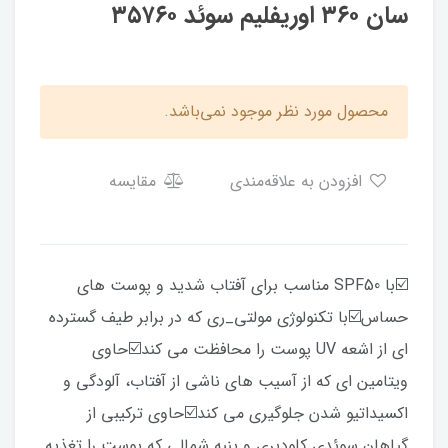
سان ۳۶۰ اوریفلیم سوئد ۳۵۷۶۰
محصول مورد نظر موجود نمی‌باشد.
افزودن به علاقه‌مندی
مقایسه
☑️با SPF50 مناسب برای آفتاب شدید و پوست های
حساس☑️با تکنولوژی مولتی_ری که در برابر طیف گسترده
ای از اشعه UV پوست را محافظت می کند☑️حاوی
ویتامین ای که از آسیب های ناشی از آفتاب، آلودگی و
اکسیداتیو شدن جلوگیری می کند☑️حاوی ترکیبی از
گیاهان سوئدی کلودبری و پنبه شمالی که پوست را تغذیه