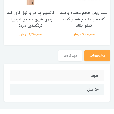
و بلند
کانسیلر پد دار و فول کاور ضد
سایه چشم استیکی بسیا
و کیف
پیری فوری میبلین نیویورک
ماندگار کیکو ایتالیا (رنگبن
(رنگبندی دارد)
دارد)
2,280,000 تومان
1,800,000 تومان
مشخصات
دیدگاه‌ها
حجم
50 میل