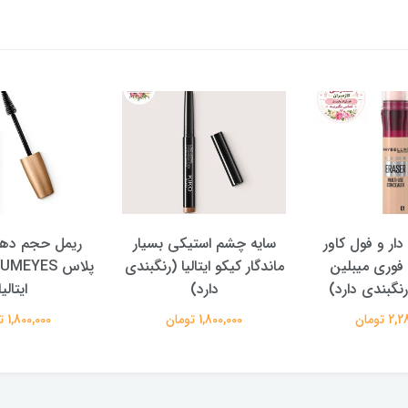
کاور
سایه چشم استیکی بسیار
ریمل حجم دهنده ولیوم
لین
ماندگار کیکو ایتالیا (رنگبندی
پلاس VOLUMEYES+
رد)
دارد)
ایتالیا
1,800,000 تومان
1,800,000 تومان