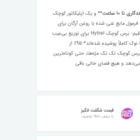
گاری تا ۱۰ ساعت
** و یک اپلیکاتور کوچک
فرمول مایع غنی شده با روغن آرگان برای
کمک به نرم شدن مژه‌ها- مجموعه‌ای پر جنب و جوش از رنگ‌ها برای تجربه روزمره- تعریف فوق‌العاده با نتایج قابل تنظیم- برس کوچک Hytrel برای توزیع بی‌عیب
و نقص محصول، حتی روی کوتاه‌ترین مژه‌هااثر Maxi Mod:-95٪ از افراد مورد بررسی اظهار داشتند که مژه‌ها از پایه تا نوک کاملاً پوشیده شده‌اند*-95٪ از
می‌کند***-90٪ از مصاحبه‌شوندگان موافقند که برس کوچک تک تک مژه‌ها، حتی کوتاه‌ترین
گر پوشش می‌دهد و هیچ فضای خالی باقی
قیمت شگفت انگیز
تا سقف 70% تخفیف