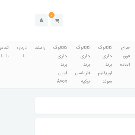
0
حراج
کاتالوگ
کاتالوگ
کاتالوگ
راهنما
درباره
تماس
فوق
جاری
جاری
جاری
ما
با ما
العاده
برند
برند
برند
اوریفلیم
فارماسی
آوون
سوئد
ترکیه
Avon