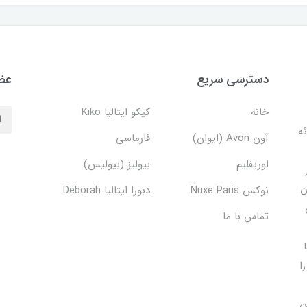
دسترسی سریع
عضو
خانه
کیکو ایتالیا Kiko
دف ارائه
آون Avon (ایوان)
فارماسی
اوریفلیم
بیولیز (بیولیس)
ن
نوکس Nuxe Paris
دبورا ایتالیا Deborah
تماس با ما
ا
ن