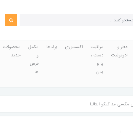
عطر و
مراقبت
اکسسوری
برندها
مکمل
محصولات
ادوتولیت
دست ،
و
جدید
پا و
قرص
بدن
ها
 مکسی مد کیکو ایتالیا