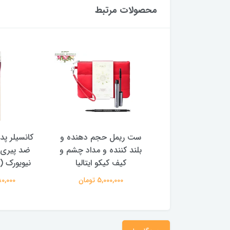
محصولات مرتبط
ع آنکالر
ست ریمل حجم دهنده و
کانسیلر پد دار و فول 
بلند کننده و مداد چشم و
ضد پیری فوری میب
کیف کیکو ایتالیا
نیویورک (رنگبندی دا
5,000,000 تومان
2,280,000 تومان