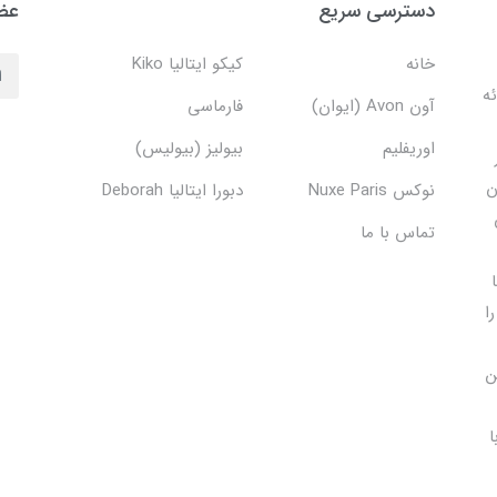
دسترسی سریع
عضو
خانه
کیکو ایتالیا Kiko
دف ارائه
آون Avon (ایوان)
فارماسی
اوریفلیم
بیولیز (بیولیس)
ن
نوکس Nuxe Paris
دبورا ایتالیا Deborah
تماس با ما
ا
ن
ا