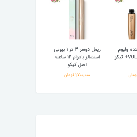
یوم
ریمل دوسر 3 در 1 بیوتی
خط چشم سفید بادوام با
لاس VOLUMEYES+ کیکو
اسنشالز بادوام 12 ساعته
رنگ غلیظ اینتنس کیکو
اصل کیکو
ایتالیا
1,700,000 تومان
1,600,000 تومان