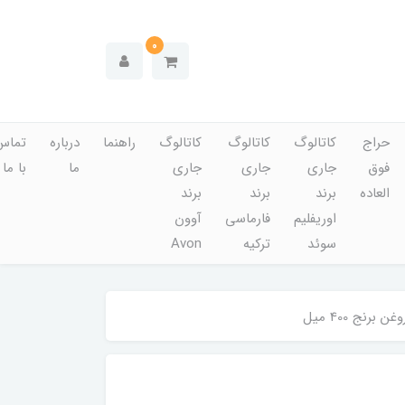
0
حراج
کاتالوگ
کاتالوگ
کاتالوگ
راهنما
درباره
تماس
فوق
جاری
جاری
جاری
ما
با ما
العاده
برند
برند
برند
اوریفلیم
فارماسی
آوون
سوئد
ترکیه
Avon