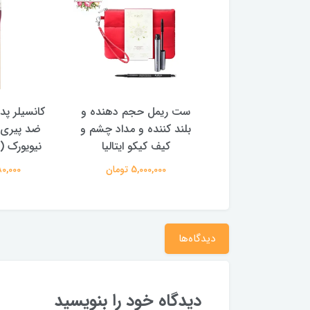
 مایع آنکالر
ست ریمل حجم دهنده و
کانسیلر پد دار و
۳۵۴
بلند کننده و مداد چشم و
ضد پیری فوری
کیف کیکو ایتالیا
نیویورک (رنگبن
ومان
5,000,000 تومان
2,280,000 تومان
دیدگاه‌ها
دیدگاه خود را بنویسید