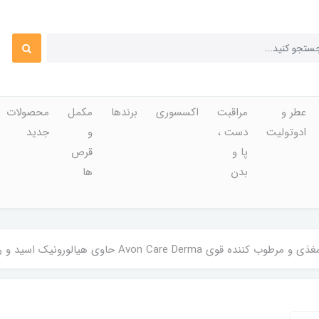
عطر و
مراقبت
اکسسوری
برندها
مکمل
محصولات
ادوتولیت
دست ،
و
جدید
پا و
قرص
بدن
ها
وی Avon Care Derma حاوی هیالورونیک اسید و روغن برنج 400 میل