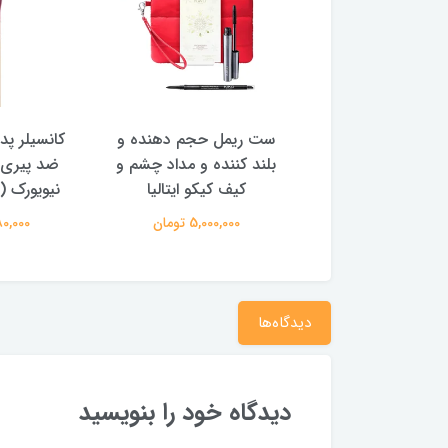
 مویی مایع آنکالر
ست ریمل حجم دهنده و
کانسیلر پد 
یفلیم ۳۵۴۲۴
بلند کننده و مداد چشم و
ضد پیری 
کیف کیکو ایتالیا
نیویورک (
850,000 تومان
5,000,000 تومان
2,280,000
دیدگاه‌ها
دیدگاه خود را بنویسید