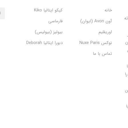
خانه
کیکو ایتالیا Kiko
دف ارائه
آون Avon (ایوان)
فارماسی
اوریفلیم
بیولیز (بیولیس)
ن
نوکس Nuxe Paris
دبورا ایتالیا Deborah
تماس با ما
ا
ن
ا