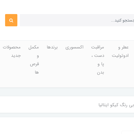
عطر و
مراقبت
اکسسوری
برندها
مکمل
محصولات
ادوتولیت
دست ،
و
جدید
پا و
قرص
بدن
ها
ی رنگ کیکو ایتالیا