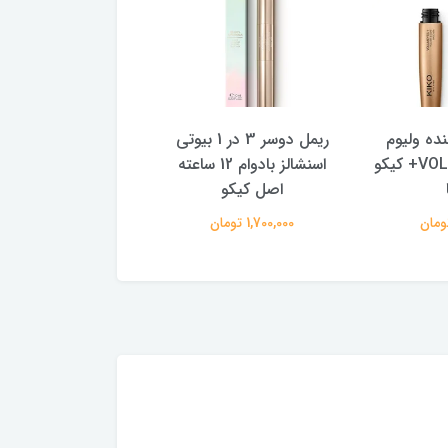
ده ولیوم
ریمل دوسر 3 در 1 بیوتی
خط چشم سفید بادوا
پلاس VOLUMEYES+ کیکو
اسنشالز بادوام 12 ساعته
رنگ غلیظ اینتنس 
اصل کیکو
ایتالیا
1,700,000 تومان
1,600,000 تومان