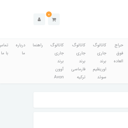
0
حراج
کاتالوگ
کاتالوگ
کاتالوگ
راهنما
درباره
تماس
فوق
جاری
جاری
جاری
ما
با ما
العاده
برند
برند
برند
اوریفلیم
فارماسی
آوون
سوئد
ترکیه
Avon