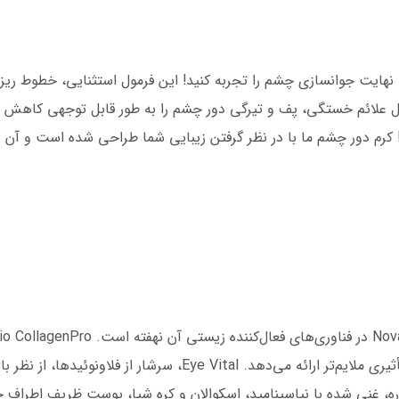
ا کرم دور چشم Novage+ Wrinkle Smooth، نهایت جوانسازی چشم را تجربه کنید! این فرمول استث
ل علائم خستگی، پف و تیرگی دور چشم را به طور قابل توجهی کاهش م
کرم دور چشم ما با در نظر گرفتن زیبایی شما طراحی شده است و آن ر
اثر می‌گذارد و نتایجی به اندازه رتینول اما با تأثیری ملایم‌تر ارائ
، غنی شده با نیاسینامید، اسکوالان و کره شیا، پوست ظریف اطراف چ