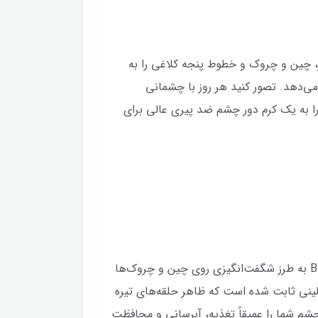
نایی، خطوط ریز، چین و چروک و خطوط پنجه کلاغی را به
ی‌دهد. تصور کنید هر روز با چشمانی
ا به یک کرم دور چشم ضد پیری عالی برای
جادوی کرم دور چشم Novage+ Wrinkle Smooth در فناوری‌های فعال‌کننده زیستی آن نهفته است. Bio CollagenPro به طرز شگفت‌انگیزی روی چین و چروک‌ها
ه می‌دهد. Eye Vital، سرشار از فلاونوئیدها، از نظر بالینی ثابت شده است که ظاهر حلقه‌های تیره
شم شما را عمیقاً تغذیه، آبرسانی و محافظت