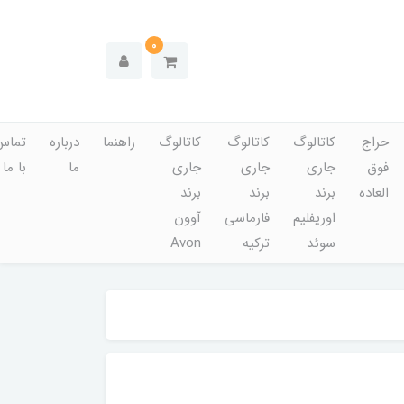
0
حراج
کاتالوگ
کاتالوگ
کاتالوگ
راهنما
درباره
تماس
فوق
جاری
جاری
جاری
ما
با ما
العاده
برند
برند
برند
اوریفلیم
فارماسی
آوون
سوئد
ترکیه
Avon