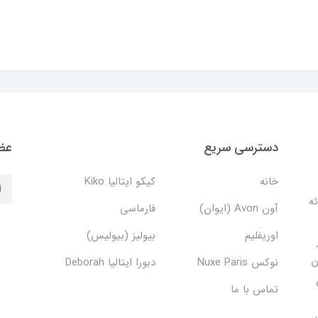
دسترسی سریع
عضو
خانه
کیکو ایتالیا Kiko
دف ارائه
آون Avon (ایوان)
فارماسی
اوریفلیم
بیولیز (بیولیس)
ن
نوکس Nuxe Paris
دبورا ایتالیا Deborah
تماس با ما