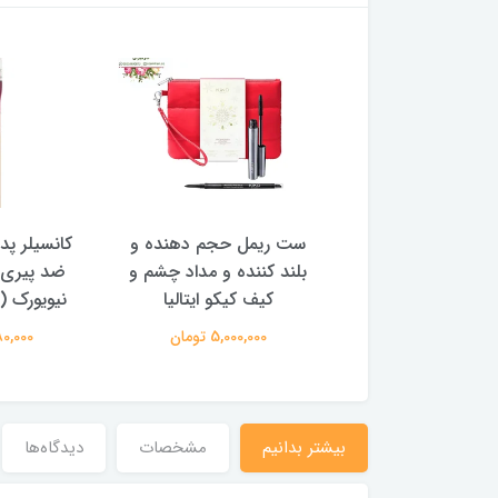
مل حجم دهنده و
کانسیلر پد دار و فول کاور
سایه چشم 
ننده و مداد چشم و
ضد پیری فوری میبلین
ماندگار کیکو 
ف کیکو ایتالیا
نیویورک (رنگبندی دارد)
د
5,000,00 تومان
2,280,000 تومان
1,800,000
بیشتر بدانیم
مشخصات
دیدگاه‌ها