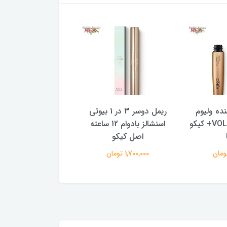
ریمل دوسر 3 در 1 بیوتی
خط چشم سفید بادوام با
ریمل اصل er Up
اسنشالز بادوام 12 ساعته
رنگ غلیظ اینتنس کیکو
& Out شیگلم
کو
ایتالیا
1,400,000 تومان
1,600,000 تومان