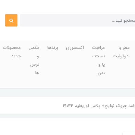
عطر و
مراقبت
اکسسوری
برندها
مکمل
محصولات
ادوتولیت
دست ،
و
جدید
پا و
قرص
بدن
ها
 چروک نوایج+ پلاس اوریفلیم 41034