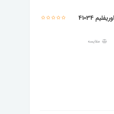
یم 41034
مقایسه