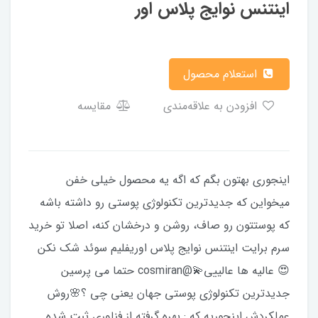
اینتنس نوایج پلاس اور
استعلام محصول
افزودن به علاقه‌مندی
مقایسه
اینجوری بهتون بگم که اگه یه محصول خیلی خفن
میخواین که جدیدترین تکنولوژی پوستی رو داشته باشه
که پوستتون رو صاف، روشن و درخشان کنه، اصلا تو خرید
سرم برایت اینتنس نوایج پلاس اوریفلیم سوئد شک نکن
😍 عالیه ها عالییی💫@cosmiran حتما می پرسین
جدیدترین تکنولوژی پوستی جهان یعنی چی ؟🌸روش
عملکردش اینجوریه که : بهره گرفته از فناوری ثبت شده