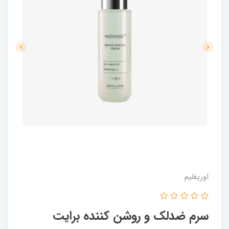
اوریفلیم
سرم ضدلک و روشن کننده برایت