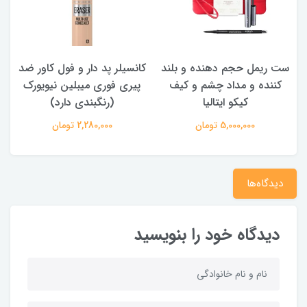
د
کانسیلر پد دار و فول کاور ضد
سایه چشم استیکی بسیار
پیری فوری میبلین نیویورک
ماندگار کیکو ایتالیا (رنگبندی
(رنگبندی دارد)
دارد)
2,280,000 تومان
1,800,000 تومان
دیدگاه‌ها
دیدگاه خود را بنویسید