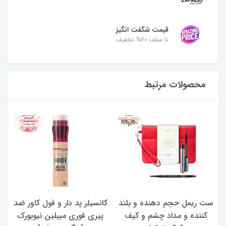
قیمت شگفت انگیز
تا سقف 70% تخفیف
محصولات مرتبط
ست ریمل حجم دهنده و بلند
کانسیلر پد دار و فول کاور ضد
کننده و مداد چشم و کیف
پیری فوری میبلین نیویورک
ما